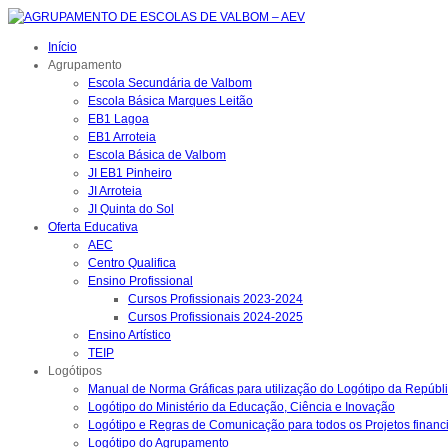
Início
Agrupamento
Escola Secundária de Valbom
Escola Básica Marques Leitão
EB1 Lagoa
EB1 Arroteia
Escola Básica de Valbom
JI EB1 Pinheiro
JI Arroteia
JI Quinta do Sol
Oferta Educativa
AEC
Centro Qualifica
Ensino Profissional
Cursos Profissionais 2023-2024
Cursos Profissionais 2024-2025
Ensino Artístico
TEIP
Logótipos
Manual de Norma Gráficas para utilização do Logótipo da Repúbl
Logótipo do Ministério da Educação, Ciência e Inovação
Logótipo e Regras de Comunicação para todos os Projetos financ
Logótipo do Agrupamento