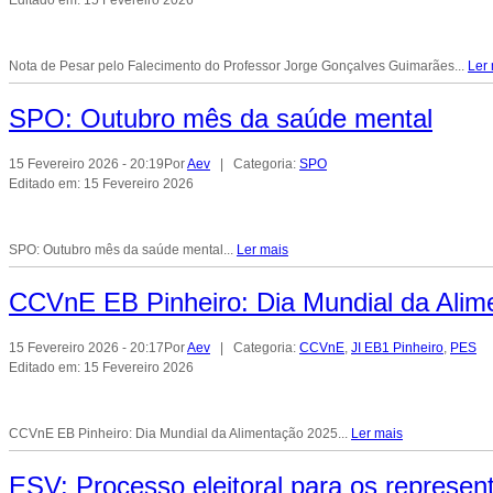
Editado em: 15 Fevereiro 2026
Nota de Pesar pelo Falecimento do Professor Jorge Gonçalves Guimarães...
Ler
SPO: Outubro mês da saúde mental
15 Fevereiro 2026 - 20:19
Por
Aev
| Categoria:
SPO
Editado em: 15 Fevereiro 2026
SPO: Outubro mês da saúde mental...
Ler mais
CCVnE EB Pinheiro: Dia Mundial da Alim
15 Fevereiro 2026 - 20:17
Por
Aev
| Categoria:
CCVnE
,
JI EB1 Pinheiro
,
PES
Editado em: 15 Fevereiro 2026
CCVnE EB Pinheiro: Dia Mundial da Alimentação 2025...
Ler mais
ESV: Processo eleitoral para os represen