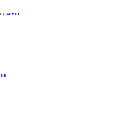
CC)
Ler mais
ais]