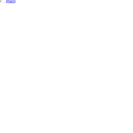
”...
[mais]